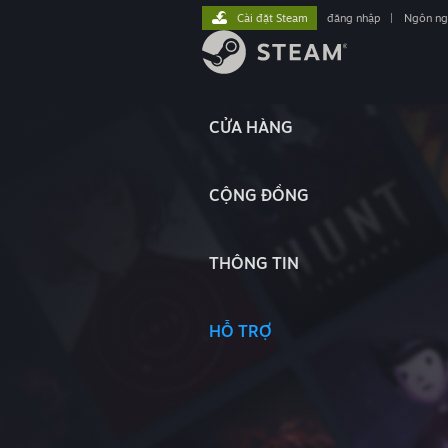
Cài đặt Steam
đăng nhập
|
Ngôn n
CỬA HÀNG
CỘNG ĐỒNG
THÔNG TIN
HỖ TRỢ