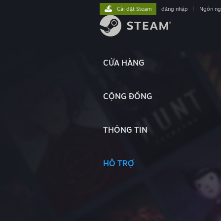
Cài đặt Steam
đăng nhập
|
Ngôn n
CỬA HÀNG
CỘNG ĐỒNG
THÔNG TIN
HỖ TRỢ