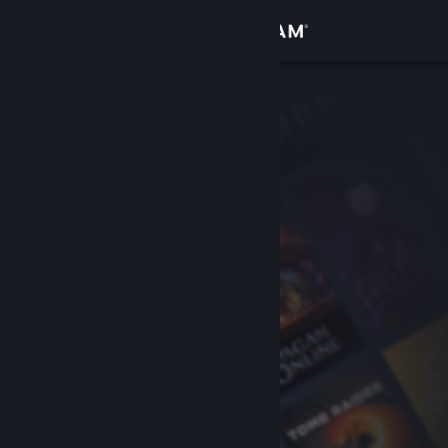
Đăng nhập
Cửa hàng
Cộng đồng
Thông tin
Hỗ trợ
Thay đổi ngôn ngữ
Cài ứng dụng Steam di động
Xem web cho desktop