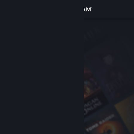
Đăng nhập
Cửa hàng
Cộng đồng
Thông tin
Hỗ trợ
Thay đổi ngôn ngữ
Cài ứng dụng Steam di động
Xem web cho desktop