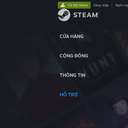
Cài đặt Steam
đăng nhập
|
Ngôn n
CỬA HÀNG
CỘNG ĐỒNG
THÔNG TIN
HỖ TRỢ