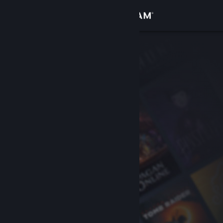
Đăng nhập
Cửa hàng
Cộng đồng
Thông tin
Hỗ trợ
Thay đổi ngôn ngữ
Cài ứng dụng Steam di động
Xem web cho desktop