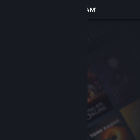
Đăng nhập
Cửa hàng
Cộng đồng
Thông tin
Hỗ trợ
Thay đổi ngôn ngữ
Cài ứng dụng Steam di động
Xem web cho desktop