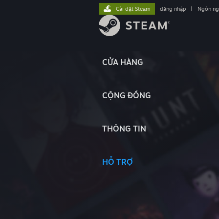
Cài đặt Steam
đăng nhập
|
Ngôn n
CỬA HÀNG
CỘNG ĐỒNG
THÔNG TIN
HỖ TRỢ