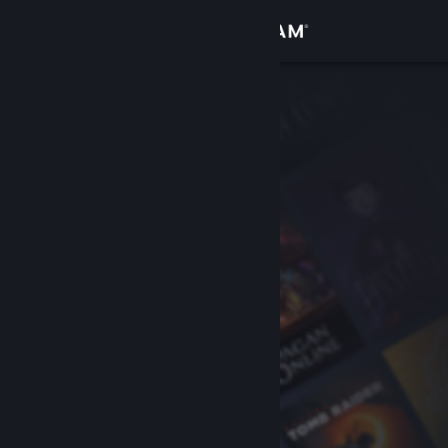
Đăng nhập
Cửa hàng
Cộng đồng
Thông tin
Hỗ trợ
Thay đổi ngôn ngữ
Cài ứng dụng Steam di động
Xem web cho desktop