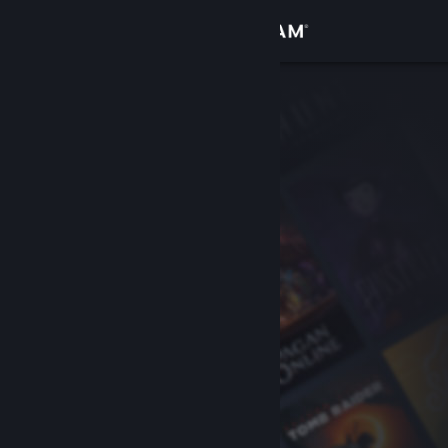
Đăng nhập
Cửa hàng
Cộng đồng
Thông tin
Hỗ trợ
Thay đổi ngôn ngữ
Cài ứng dụng Steam di động
Xem web cho desktop