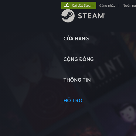
Cài đặt Steam
đăng nhập
|
Ngôn n
CỬA HÀNG
CỘNG ĐỒNG
THÔNG TIN
HỖ TRỢ