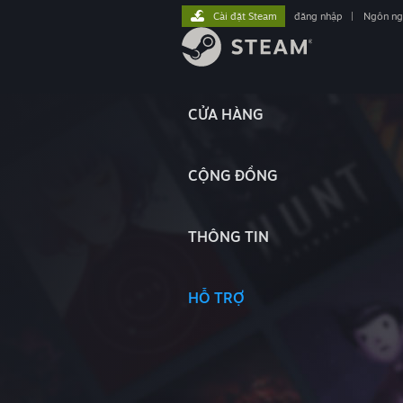
Cài đặt Steam
đăng nhập
|
Ngôn n
CỬA HÀNG
CỘNG ĐỒNG
THÔNG TIN
HỖ TRỢ