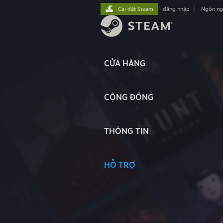
Cài đặt Steam
đăng nhập
|
Ngôn n
CỬA HÀNG
CỘNG ĐỒNG
THÔNG TIN
HỖ TRỢ