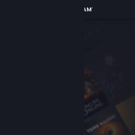
Đăng nhập
Cửa hàng
Cộng đồng
Thông tin
Hỗ trợ
Thay đổi ngôn ngữ
Cài ứng dụng Steam di động
Xem web cho desktop