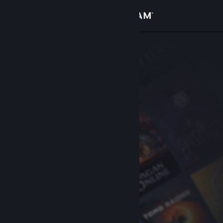
Đăng nhập
Cửa hàng
Cộng đồng
Thông tin
Hỗ trợ
Thay đổi ngôn ngữ
Cài ứng dụng Steam di động
Xem web cho desktop