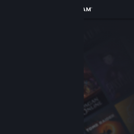
Đăng nhập
Cửa hàng
Cộng đồng
Thông tin
Hỗ trợ
Thay đổi ngôn ngữ
Cài ứng dụng Steam di động
Xem web cho desktop