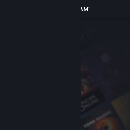
Đăng nhập
Cửa hàng
Cộng đồng
Thông tin
Hỗ trợ
Thay đổi ngôn ngữ
Cài ứng dụng Steam di động
Xem web cho desktop