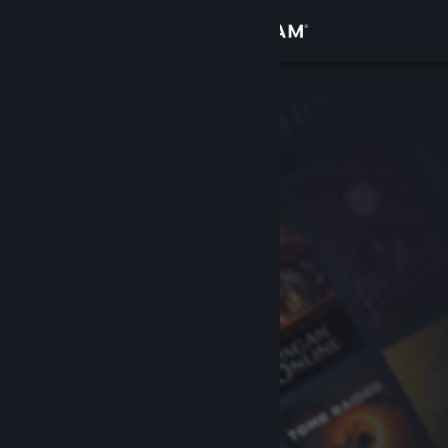
Đăng nhập
Cửa hàng
Cộng đồng
Thông tin
Hỗ trợ
Thay đổi ngôn ngữ
Cài ứng dụng Steam di động
Xem web cho desktop