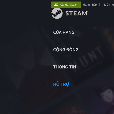
Cài đặt Steam
đăng nhập
|
Ngôn n
CỬA HÀNG
CỘNG ĐỒNG
THÔNG TIN
HỖ TRỢ