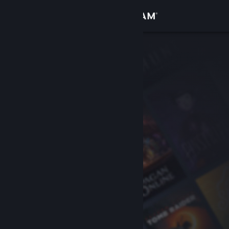
Đăng nhập
Cửa hàng
Cộng đồng
Thông tin
Hỗ trợ
Thay đổi ngôn ngữ
Cài ứng dụng Steam di động
Xem web cho desktop