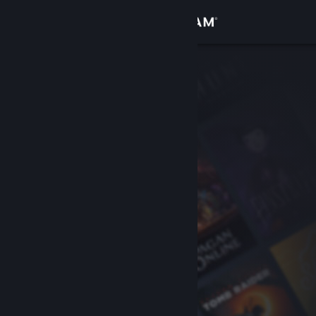
Đăng nhập
Cửa hàng
Cộng đồng
Thông tin
Hỗ trợ
Thay đổi ngôn ngữ
Cài ứng dụng Steam di động
Xem web cho desktop