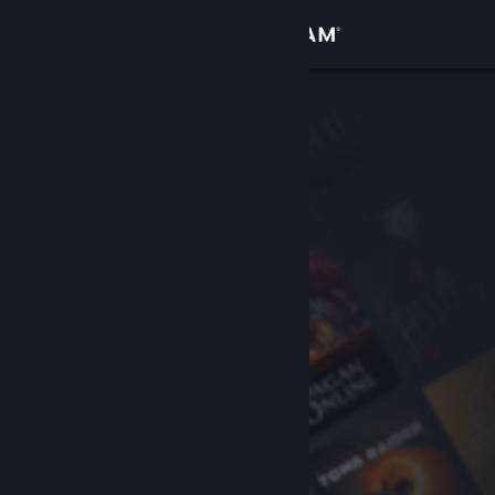
Đăng nhập
Cửa hàng
Cộng đồng
Thông tin
Hỗ trợ
Thay đổi ngôn ngữ
Cài ứng dụng Steam di động
Xem web cho desktop