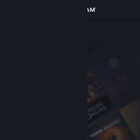
Đăng nhập
Cửa hàng
Cộng đồng
Thông tin
Hỗ trợ
Thay đổi ngôn ngữ
Cài ứng dụng Steam di động
Xem web cho desktop