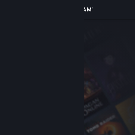
Đăng nhập
Cửa hàng
Cộng đồng
Thông tin
Hỗ trợ
Thay đổi ngôn ngữ
Cài ứng dụng Steam di động
Xem web cho desktop