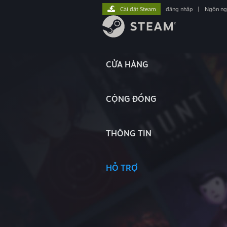
Cài đặt Steam
đăng nhập
|
Ngôn n
CỬA HÀNG
CỘNG ĐỒNG
THÔNG TIN
HỖ TRỢ