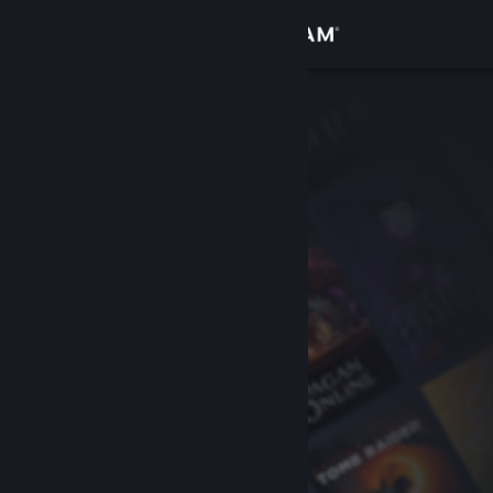
Đăng nhập
Cửa hàng
Cộng đồng
Thông tin
Hỗ trợ
Thay đổi ngôn ngữ
Cài ứng dụng Steam di động
Xem web cho desktop