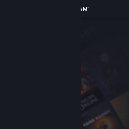
Đăng nhập
Cửa hàng
Cộng đồng
Thông tin
Hỗ trợ
Thay đổi ngôn ngữ
Cài ứng dụng Steam di động
Xem web cho desktop