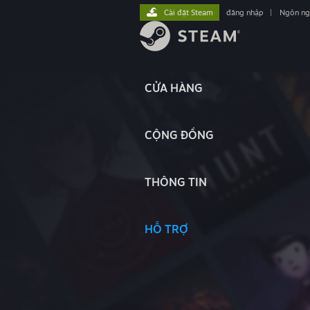
Cài đặt Steam
đăng nhập
|
Ngôn n
CỬA HÀNG
CỘNG ĐỒNG
THÔNG TIN
HỖ TRỢ