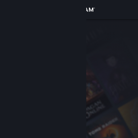
Đăng nhập
Cửa hàng
Cộng đồng
Thông tin
Hỗ trợ
Thay đổi ngôn ngữ
Cài ứng dụng Steam di động
Xem web cho desktop