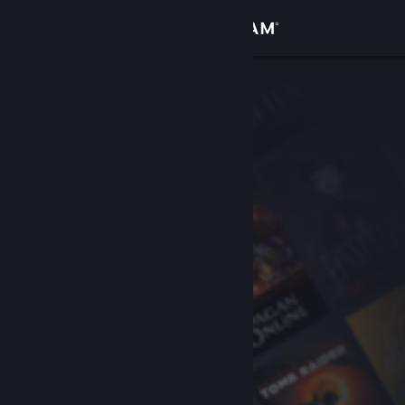
Đăng nhập
Cửa hàng
Cộng đồng
Thông tin
Hỗ trợ
Thay đổi ngôn ngữ
Cài ứng dụng Steam di động
Xem web cho desktop