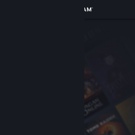
Đăng nhập
Cửa hàng
Cộng đồng
Thông tin
Hỗ trợ
Thay đổi ngôn ngữ
Cài ứng dụng Steam di động
Xem web cho desktop