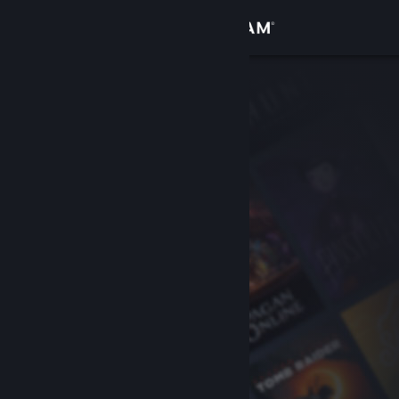
Đăng nhập
Cửa hàng
Cộng đồng
Thông tin
Hỗ trợ
Thay đổi ngôn ngữ
Cài ứng dụng Steam di động
Xem web cho desktop