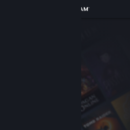
Đăng nhập
Cửa hàng
Cộng đồng
Thông tin
Hỗ trợ
Thay đổi ngôn ngữ
Cài ứng dụng Steam di động
Xem web cho desktop