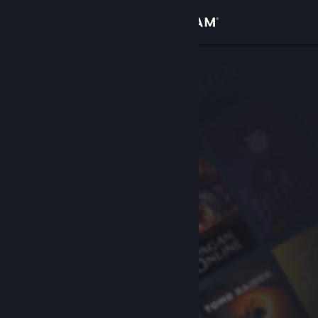
Đăng nhập
Cửa hàng
Cộng đồng
Thông tin
Hỗ trợ
Thay đổi ngôn ngữ
Cài ứng dụng Steam di động
Xem web cho desktop