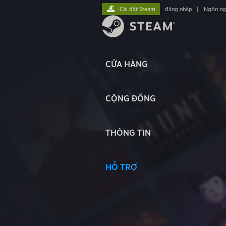
Cài đặt Steam
đăng nhập
|
Ngôn n
CỬA HÀNG
CỘNG ĐỒNG
THÔNG TIN
HỖ TRỢ