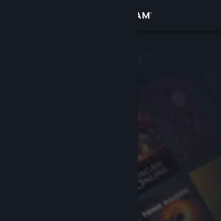
Đăng nhập
Cửa hàng
Cộng đồng
Thông tin
Hỗ trợ
Thay đổi ngôn ngữ
Cài ứng dụng Steam di động
Xem web cho desktop