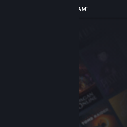
Đăng nhập
Cửa hàng
Cộng đồng
Thông tin
Hỗ trợ
Thay đổi ngôn ngữ
Cài ứng dụng Steam di động
Xem web cho desktop