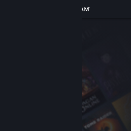
Đăng nhập
Cửa hàng
Cộng đồng
Thông tin
Hỗ trợ
Thay đổi ngôn ngữ
Cài ứng dụng Steam di động
Xem web cho desktop