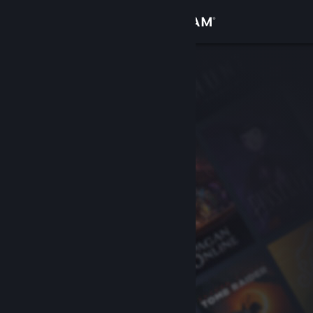
Đăng nhập
Cửa hàng
Cộng đồng
Thông tin
Hỗ trợ
Thay đổi ngôn ngữ
Cài ứng dụng Steam di động
Xem web cho desktop