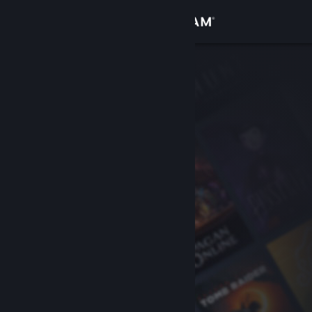
Đăng nhập
Cửa hàng
Cộng đồng
Thông tin
Hỗ trợ
Thay đổi ngôn ngữ
Cài ứng dụng Steam di động
Xem web cho desktop