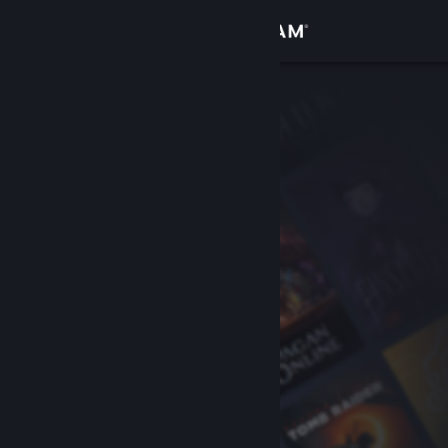
Đăng nhập
Cửa hàng
Cộng đồng
Thông tin
Hỗ trợ
Thay đổi ngôn ngữ
Cài ứng dụng Steam di động
Xem web cho desktop