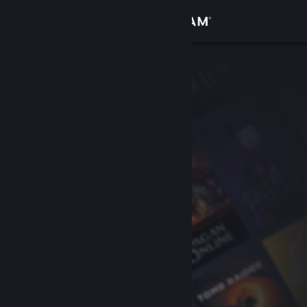
Đăng nhập
Cửa hàng
Cộng đồng
Thông tin
Hỗ trợ
Thay đổi ngôn ngữ
Cài ứng dụng Steam di động
Xem web cho desktop