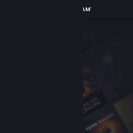
Đăng nhập
Cửa hàng
Cộng đồng
Thông tin
Hỗ trợ
Thay đổi ngôn ngữ
Cài ứng dụng Steam di động
Xem web cho desktop