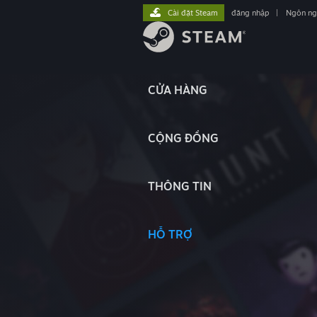
Cài đặt Steam
đăng nhập
|
Ngôn n
CỬA HÀNG
CỘNG ĐỒNG
THÔNG TIN
HỖ TRỢ