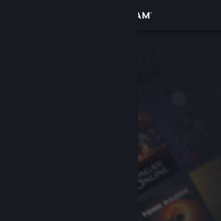
Đăng nhập
Cửa hàng
Cộng đồng
Thông tin
Hỗ trợ
Thay đổi ngôn ngữ
Cài ứng dụng Steam di động
Xem web cho desktop