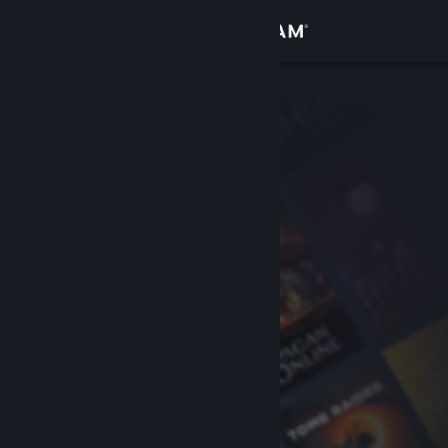
Đăng nhập
Cửa hàng
Cộng đồng
Thông tin
Hỗ trợ
Thay đổi ngôn ngữ
Cài ứng dụng Steam di động
Xem web cho desktop