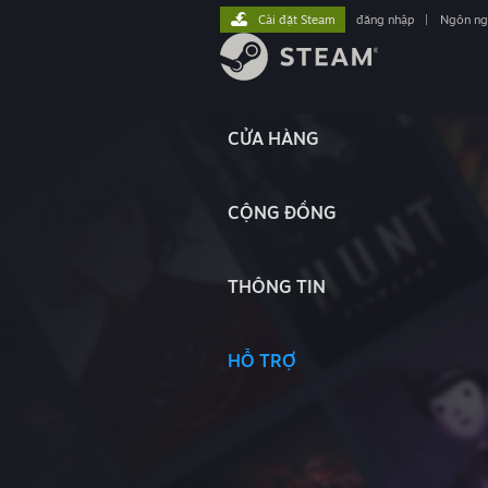
Cài đặt Steam
đăng nhập
|
Ngôn n
CỬA HÀNG
CỘNG ĐỒNG
THÔNG TIN
HỖ TRỢ