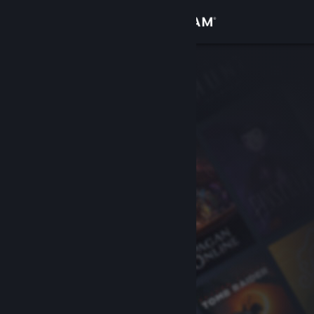
Đăng nhập
Cửa hàng
Cộng đồng
Thông tin
Hỗ trợ
Thay đổi ngôn ngữ
Cài ứng dụng Steam di động
Xem web cho desktop