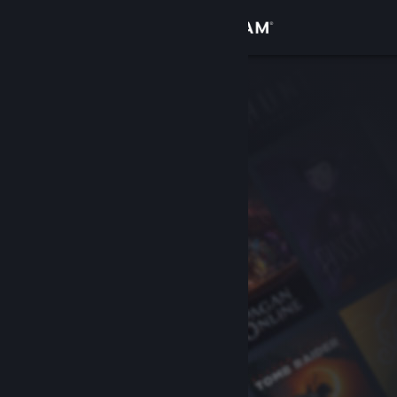
Đăng nhập
Cửa hàng
Cộng đồng
Thông tin
Hỗ trợ
Thay đổi ngôn ngữ
Cài ứng dụng Steam di động
Xem web cho desktop