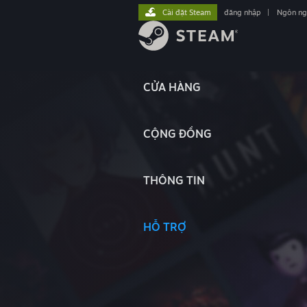
Cài đặt Steam
đăng nhập
|
Ngôn n
CỬA HÀNG
CỘNG ĐỒNG
THÔNG TIN
HỖ TRỢ